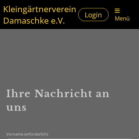
Kleingärtnerverein
Login
Damaschke e.V.
Menü
Ihre Nachricht an
uns
Vorname (erforderlich)